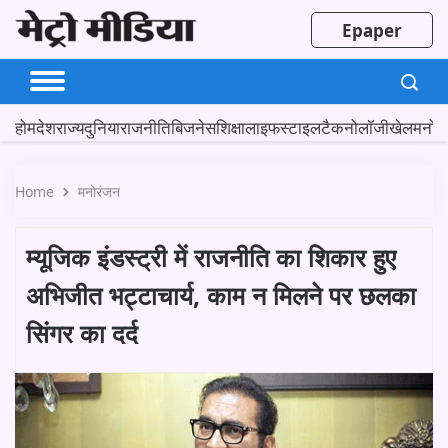
Epaper
होम
देश
राज्य
दुनिया
राजनीति
बिजनेस
शिक्षा
लाइफस्टाइल
टैकनोलॉजी
खेल
मनोर
Home
मनोरंजन
म्यूजिक इंडस्ट्री में राजनीति का शिकार हुए
अभिजीत भट्टाचार्य, काम न मिलने पर छलका
सिंगर का दर्द