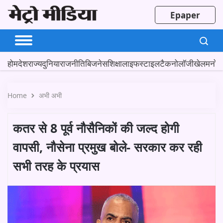
Epaper
होम
देश
राज्य
दुनिया
राजनीति
बिजनेस
शिक्षा
लाइफस्टाइल
टैकनोलॉजी
खेल
मनोर
Home
अभी अभी
कतर से 8 पूर्व नौसैनिकों की जल्द होगी
वापसी, नौसेना प्रमुख बोले- सरकार कर रही
सभी तरह के प्रयास