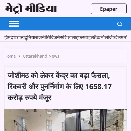
Epaper
होम
देश
राज्य
दुनिया
राजनीति
बिजनेस
शिक्षा
लाइफस्टाइल
टैकनोलॉजी
खेल
मनोर
Home
Uttarakhand News
जोशीमठ को लेकर केंद्र का बड़ा फैसला,
रिकवरी और पुनर्निर्माण के लिए 1658.17
करोड़ रुपये मंजूर