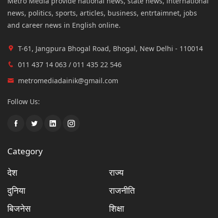
Metro Media provide national news, state news, international
news, politics, sports, articles, business, entrtaimnet, jobs
and career news in English online.
T-61, Jangpura Bhogal Road, Bhogal, New Delhi - 110014
011 437 14 063 / 011 435 22 546
metromediadainik@gmail.com
Follow Us:
Category
देश
राज्य
दुनिया
राजनीति
बिजनेस
शिक्षा