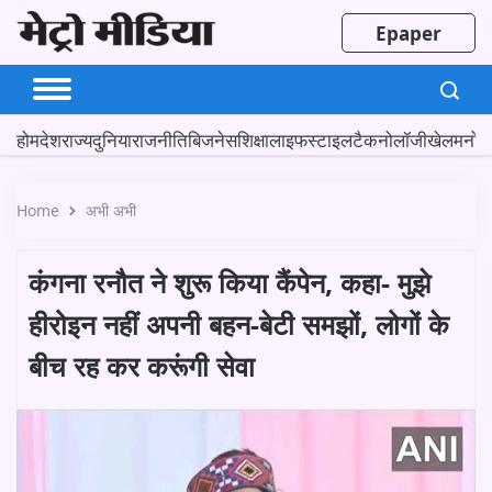
Epaper
होम
देश
राज्य
दुनिया
राजनीति
बिजनेस
शिक्षा
लाइफस्टाइल
टैकनोलॉजी
खेल
मनोर
Home
अभी अभी
कंगना रनौत ने शुरू किया कैंपेन, कहा- मुझे
हीरोइन नहीं अपनी बहन-बेटी समझों, लोगों के
बीच रह कर करूंगी सेवा