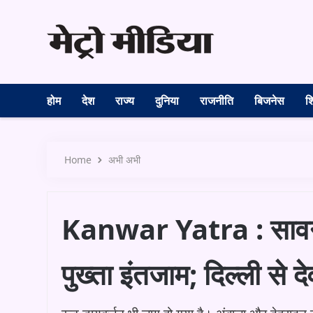
होम
देश
राज्य
दुनिया
राजनीति
बिजनेस
शि
Home
अभी अभी
Kanwar Yatra : सावन आज
पुख्ता इंतजाम; दिल्ली से द