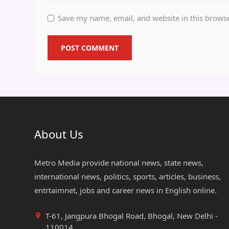
Save my name, email, and website in this browse
About Us
Metro Media provide national news, state news,
international news, politics, sports, articles, business,
entrtaimnet, jobs and career news in English online.
T-61, Jangpura Bhogal Road, Bhogal, New Delhi -
110014