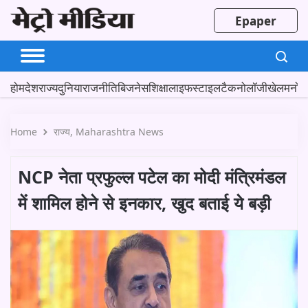
Epaper
होम
देश
राज्य
दुनिया
राजनीति
बिजनेस
शिक्षा
लाइफस्टाइल
टैकनोलॉजी
खेल
मनोर
Home
राज्य
Maharashtra News
NCP नेता प्रफुल्ल पटेल का मोदी मंत्रिमंडल
में शामिल होने से इनकार, खुद बताई ये बड़ी