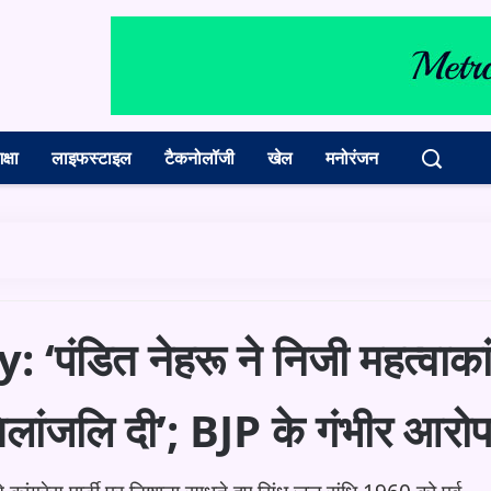
क्षा
लाइफस्टाइल
टैकनोलॉजी
खेल
मनोरंजन
डित नेहरू ने निजी महत्वाकांक
तिलांजलि दी’; BJP के गंभीर आरो