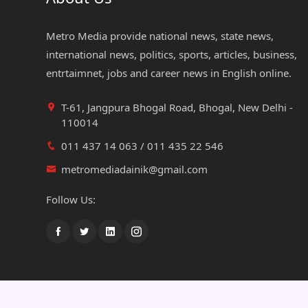
Metro Media provide national news, state news,
international news, politics, sports, articles, business,
entrtaimnet, jobs and career news in English online.
T-61, Jangpura Bhogal Road, Bhogal, New Delhi -
110014
011 437 14 063 / 011 435 22 546
metromediadainik@gmail.com
Follow Us:
© copyright Metro Media News, All Rights Reserved.