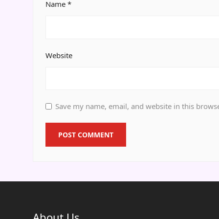
Name
*
Website
Save my name, email, and website in this browse
About Us