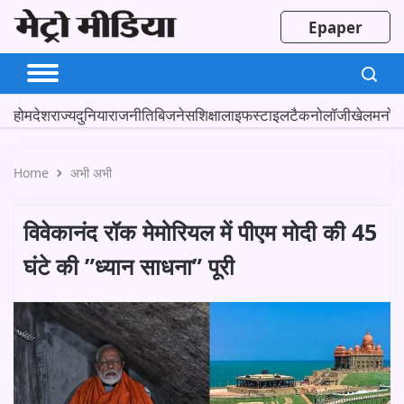
Epaper
होम
देश
राज्य
दुनिया
राजनीति
बिजनेस
शिक्षा
लाइफस्टाइल
टैकनोलॉजी
खेल
मनोर
Home
अभी अभी
विवेकानंद रॉक मेमोरियल में पीएम मोदी की 45
घंटे की ”ध्यान साधना” पूरी