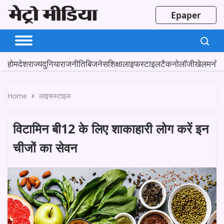
Epaper
होम
देश
राज्य
दुनिया
राजनीति
बिजनेस
शिक्षा
लाइफस्टाइल
टैकनोलॉजी
खेल
मनोर
Home
लाइफस्टाइल
विटामिन बी12 के लिए शाकाहारी लोग करें इन
चीजों का सेवन