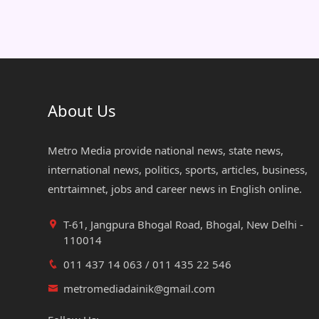
About Us
Metro Media provide national news, state news,
international news, politics, sports, articles, business,
entrtaimnet, jobs and career news in English online.
T-61, Jangpura Bhogal Road, Bhogal, New Delhi -
110014
011 437 14 063 / 011 435 22 546
metromediadainik@gmail.com