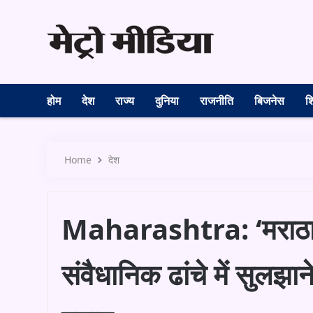
होम
देश
राज्य
दुनिया
राजनीति
बिजनेस
शि
Home
देश
Maharashtra: ‘मराठा आर
संवैधानिक ढांचे में सुलझ