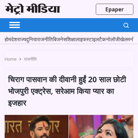
Epaper
होम
देश
राज्य
दुनिया
राजनीति
बिजनेस
शिक्षा
लाइफस्टाइल
टैकनोलॉजी
खेल
मनोर
Home
राजनीति
चिराग पासवान की दीवानी हुईं 20 साल छोटी
भोजपुरी एक्ट्रेस, सरेआम किया प्यार का
इजहार