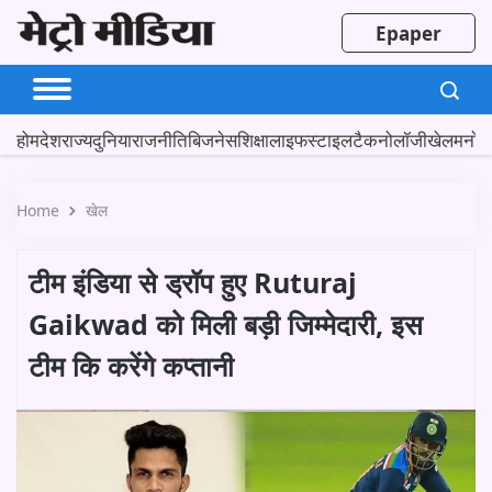
Epaper
होम
देश
राज्य
दुनिया
राजनीति
बिजनेस
शिक्षा
लाइफस्टाइल
टैकनोलॉजी
खेल
मनोर
Home
खेल
टीम इंडिया से ड्रॉप हुए Ruturaj
Gaikwad को मिली बड़ी जिम्मेदारी, इस
टीम कि करेंगे कप्तानी