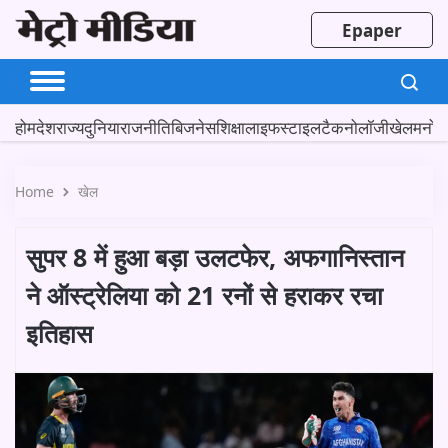
Epaper
होम
देश
राज्य
दुनिया
राजनीति
बिजनेस
शिक्षा
लाइफस्टाइल
टैकनोलॉजी
खेल
मनोर
Home
खेल
सुपर 8 में हुआ बड़ा उलटफेर, अफगानिस्तान
ने ऑस्ट्रेलिया को 21 रनों से हराकर रचा
इतिहास