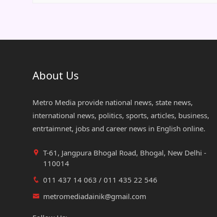
About Us
Metro Media provide national news, state news,
international news, politics, sports, articles, business,
entrtaimnet, jobs and career news in English online.
T-61, Jangpura Bhogal Road, Bhogal, New Delhi -
110014
011 437 14 063 / 011 435 22 546
metromediadainik@gmail.com