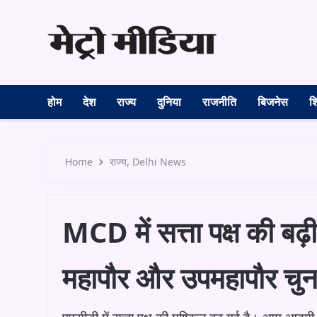
होम
देश
राज्य
दुनिया
राजनीति
बिजनेस
शि
Home
राज्य
Delhi News
MCD में सत्ता पक्ष की बढ़
महापौर और उपमहापौर चुना