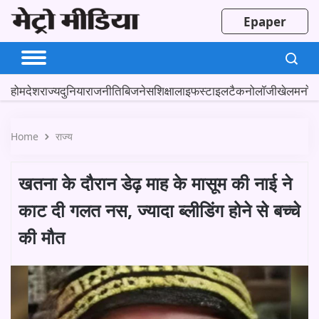
Epaper
होम
देश
राज्य
दुनिया
राजनीति
बिजनेस
शिक्षा
लाइफस्टाइल
टैकनोलॉजी
खेल
मनोर
Home
राज्य
खतना के दौरान डेढ़ माह के मासूम की नाई ने
काट दी गलत नस, ज्यादा ब्लीडिंग होने से बच्चे
की मौत