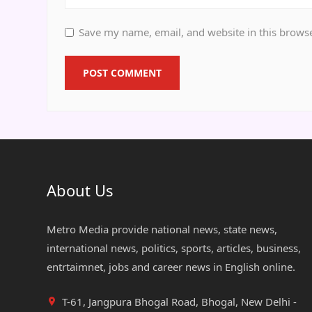
Save my name, email, and website in this browse
About Us
Metro Media provide national news, state news,
international news, politics, sports, articles, business,
entrtaimnet, jobs and career news in English online.
T-61, Jangpura Bhogal Road, Bhogal, New Delhi -