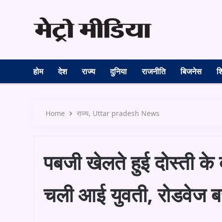
होम
देश
राज्य
दुनिया
राजनीति
बिजनेस
शि
Home
राज्य
Uttar pradesh News
पबजी खेलते हुई दोस्ती क
चली आई युवती, रोडवेज बस