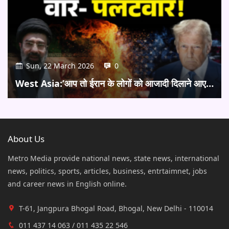
Sun, 22 March 2026
0
West Asia:’आप तो ईरान के लोगों को आजादी दिलाने आए…
About Us
Metro Media provide national news, state news, international
news, politics, sports, articles, business, entrtaimnet, jobs
and career news in English online.
T-61, Jangpura Bhogal Road, Bhogal, New Delhi - 110014
011 437 14 063 / 011 435 22 546