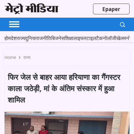
Epaper
होम
देश
राज्य
दुनिया
राजनीति
बिजनेस
शिक्षा
लाइफस्टाइल
टैकनोलॉजी
खेल
मनोर
Home
राज्य
फिर जेल से बाहर आया हरियाणा का गैंगस्टर
काला जठेड़ी, मां के अंतिम संस्कार में हुआ
शामिल