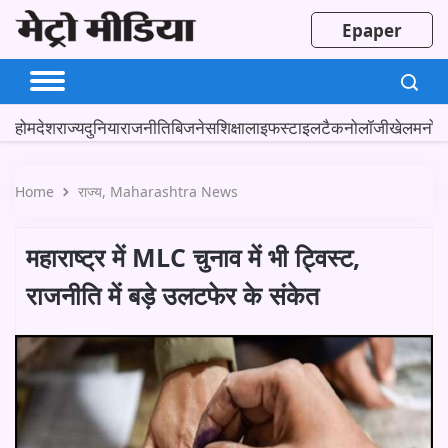
Epaper
होम
देश
राज्य
दुनिया
राजनीति
बिजनेस
शिक्षा
लाइफस्टाइल
टैकनोलॉजी
खेल
मनोर
Home
राज्य
Maharashtra News
महाराष्ट्र में MLC चुनाव में भी ट्विस्ट,
राजनीति में बड़े उलटफेर के संकेत