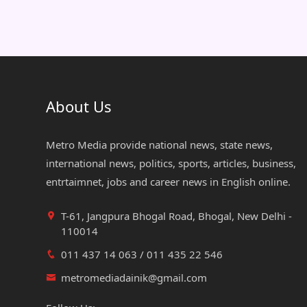
About Us
Metro Media provide national news, state news,
international news, politics, sports, articles, business,
entrtaimnet, jobs and career news in English online.
T-61, Jangpura Bhogal Road, Bhogal, New Delhi -
110014
011 437 14 063 / 011 435 22 546
metromediadainik@gmail.com