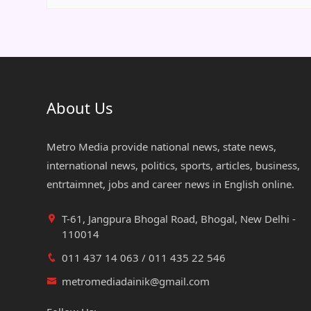
About Us
Metro Media provide national news, state news,
international news, politics, sports, articles, business,
entrtaimnet, jobs and career news in English online.
T-61, Jangpura Bhogal Road, Bhogal, New Delhi -
110014
011 437 14 063 / 011 435 22 546
metromediadainik@gmail.com