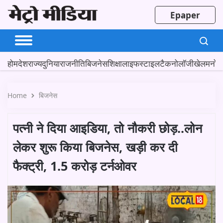
Epaper
होम
देश
राज्य
दुनिया
राजनीति
बिजनेस
शिक्षा
लाइफस्टाइल
टैकनोलॉजी
खेल
मनोर
Home
बिजनेस
पत्नी ने दिया आइडिया, तो नौकरी छोड़..लोन
लेकर शुरू किया बिजनेस, खड़ी कर दी
फैक्ट्री, 1.5 करोड़ टर्नओवर