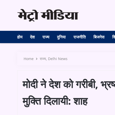
होम
देश
राज्य
दुनिया
राजनीति
बिजनेस
शि
Home
राज्य
Delhi News
मोदी ने देश को गरीबी, भ्र
मुक्ति दिलायी: शाह