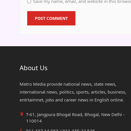
Save my name, email, and website in this browse
About Us
Metro Media provide national news, state news,
international news, politics, sports, articles, business,
entrtaimnet, jobs and career news in English online.
T-61, Jangpura Bhogal Road, Bhogal, New Delhi -
110014
011 437 14 063 / 011 435 22 546