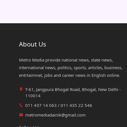
About Us
Metro Media provide national news, state news,
international news, politics, sports, articles, business,
entrtaimnet, jobs and career news in English online.
T-61, Jangpura Bhogal Road, Bhogal, New Delhi -
110014
011 437 14 063 / 011 435 22 546
metromediadainik@gmail.com