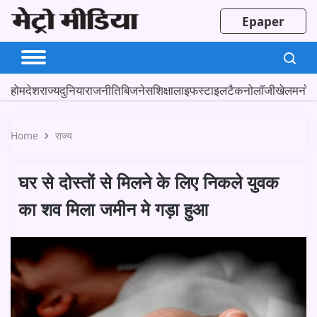
Epaper
होम
देश
राज्य
दुनिया
राजनीति
बिजनेस
शिक्षा
लाइफस्टाइल
टैकनोलॉजी
खेल
मनोर
Home
राज्य
घर से दोस्तों से मिलने के लिए निकले युवक
का शव मिला जमीन मे गड़ा हुआ