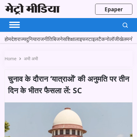
Epaper
होम
देश
राज्य
दुनिया
राजनीति
बिजनेस
शिक्षा
लाइफस्टाइल
टैकनोलॉजी
खेल
मनोर
Home
अभी अभी
चुनाव के दौरान ‘यात्राओं’ की अनुमति पर तीन
दिन के भीतर फैसला लें: SC